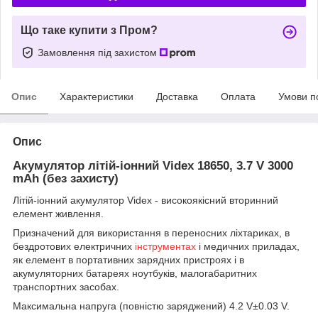
Що таке купити з Пром?
Замовлення під захистом
Опис
Характеристики
Доставка
Оплата
Умови п
Опис
Акумулятор літій-іонний Videx 18650, 3.7 V 3000
mAh (без захисту)
Літій-іонний акумулятор Videx - високоякісний вторинний
елемент живлення.
Призначений для використання в переносних ліхтариках, в
бездротових електричних
інструментах
і медичних приладах,
як елемент в портативних зарядних пристроях і в
акумуляторних батареях ноутбуків, малогабаритних
транспортних засобах.
Максимальна напруга (повністю заряджений) 4.2 V±0.03 V.