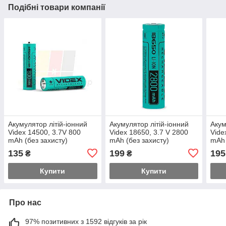
Подібні товари компанії
Акумулятор літій-іонний
Акумулятор літій-іонний
Акум
Videx 14500, 3.7V 800
Videx 18650, 3.7 V 2800
Vide
mAh (без захисту)
mAh (без захисту)
mAh 
135
199
195
₴
₴
Купити
Купити
Про нас
97% позитивних з 1592 відгуків за рік