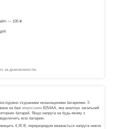
айті — 100 ₴
дріб
нів
за домовленістю
 послідовно з'єднаними незахищеними батареями. Її
вана на базі
мікросхеми
8254AA, яка аналізує загальний
уляторних батарей. Якщо напруга на будь-якому з
 відключить всю батарею.
ревищить 4,35 В, переразрядом вважається напруга нижче