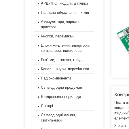
АРДУІНО, модулі, датчики
Паяльне обладнання і хімія
Акумулятори, зарядні
пристрої
Кнопки, перемикачі
Блоки живлення, інвертори,
контролери, підсилювачі
Роз'єми, штекера, гнізда
Кабелі, шнури. перехідники
Радіокомпоненти
Світлодіодна продукція
Контро
Вимірювальні прилади
Плата з
Ліхтарі
завданн
вхідний
Світлодіодні лампи,
елемент
світильники
Захист 