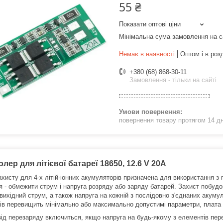
55 ₴
Показати оптові ціни
Мінімальна сума замовлення на с
Немає в наявності
Оптом і в роз
+380 (68) 868-30-11
Замовлення - тільки на сайті
повернення товару протягом 14 д
лер для літієвої батареї 18650, 12.6 V 20A
ахисту для 4-х літій-іонних акумуляторів призначена для використання з
я - обмежити струм і напруга розряду або заряду батарей. Захист побудо
/вихідний струм, а також напруга на кожній з послідовно з'єднаних акум
ів перевищить мінімально або максимально допустимі параметри, плата
від перезаряду включиться, якщо напруга на будь-якому з елементів пе