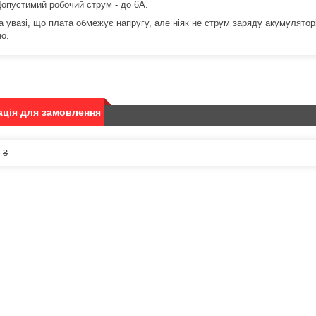
Допустимий робочий струм - до 6А.
а увазі, що плата обмежує напругу, але ніяк не струм заряду акумулятор
но.
ція для замовлення
 ₴