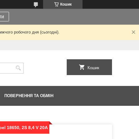
Кошик
ти
жчого робочого дня (сьогодні).
Кошик
ПОВЕРНЕННЯ ТА ОБМІН
еї 18650, 2S 8,4 V 20A