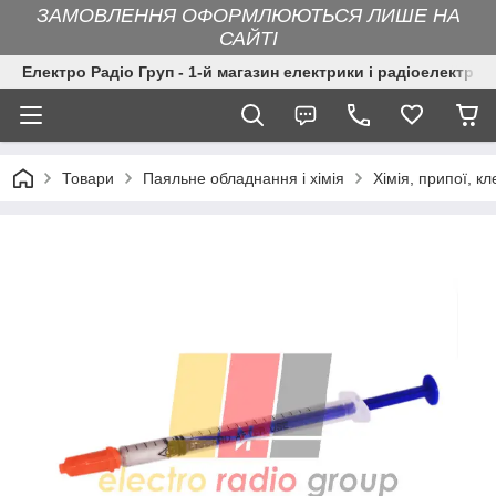
ЗАМОВЛЕННЯ ОФОРМЛЮЮТЬСЯ ЛИШЕ НА
САЙТІ
Електро Радіо Груп - 1-й магазин електрики і радіоелектрон
Товари
Паяльне обладнання і хімія
Хімія, припої, кл