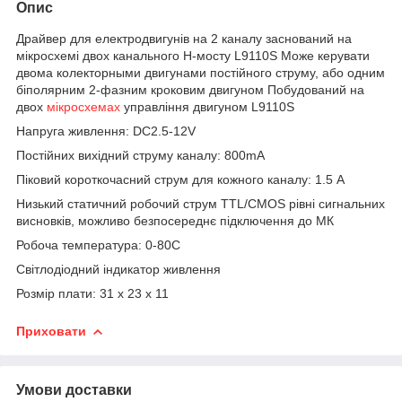
Опис
Драйвер для електродвигунів на 2 каналу заснований на
мікросхемі двох канального H-мосту L9110S Може керувати
двома колекторными двигунами постійного струму, або одним
біполярним 2-фазним кроковим двигуном Побудований на
двох
мікросхемах
управління двигуном L9110S
Напруга живлення: DC2.5-12V
Постійних вихідний струму каналу: 800mA
Піковий короткочасний струм для кожного каналу: 1.5 А
Низький статичний робочий струм TTL/CMOS рівні сигнальних
висновків, можливо безпосереднє підключення до МК
Робоча температура: 0-80C
Світлодіодний індикатор живлення
Розмір плати: 31 х 23 х 11
Приховати
Умови доставки