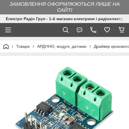
ЗАМОВЛЕННЯ ОФОРМЛЮЮТЬСЯ ЛИШЕ НА
САЙТІ
Електро Радіо Груп - 1-й магазин електрики і радіоелектрон
Товари
АРДУІНО, модулі, датчики
Драйвер кроковог