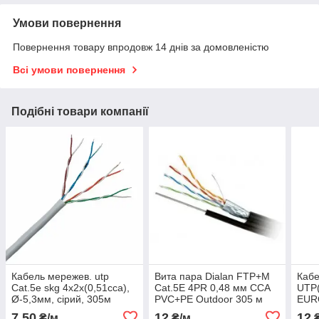
Умови повернення
Повернення товару впродовж 14 днів за домовленістю
Всі умови повернення
Подібні товари компанії
Кабель мережев. utp
Вита пара Dialan FTP+M
Кабе
Cat.5e skg 4x2x(0,51cca),
Сat.5Е 4PR 0,48 мм CCA
UTP(
Ø-5,3мм, сірий, 305м
PVC+PE Outdoor 305 м
EUR
зовн
7,50
12
12
₴/м
₴/м
₴