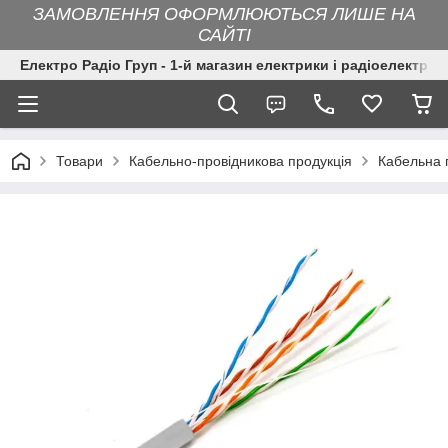
ЗАМОВЛЕННЯ ОФОРМЛЮЮТЬСЯ ЛИШЕ НА
САЙТІ
Електро Радіо Груп - 1-й магазин електрики і радіоелектрон
Товари
Кабельно-провідникова продукція
Кабельна 