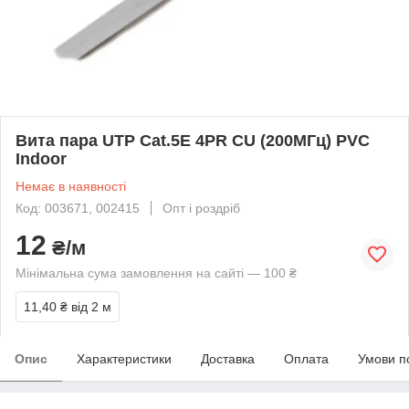
Вита пара UTP Cat.5E 4PR CU (200МГц) PVC
Indoor
Немає в наявності
Код: 003671, 002415
Опт і роздріб
12
₴/м
Мінімальна сума замовлення на сайті — 100 ₴
11,40 ₴
від 2 м
Опис
Характеристики
Доставка
Оплата
Умови п