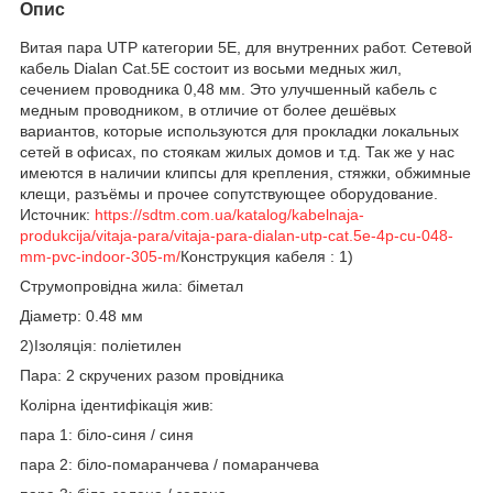
Опис
Витая пара UTP категории 5E, для внутренних работ. Сетевой
кабель Dialan Cat.5E состоит из восьми медных жил,
сечением проводника 0,48 мм. Это улучшенный кабель с
медным проводником, в отличие от более дешёвых
вариантов, которые используются для прокладки локальных
сетей в офисах, по стоякам жилых домов и т.д. Так же у нас
имеются в наличии клипсы для крепления, стяжки, обжимные
клещи, разъёмы и прочее сопутствующее оборудование.
Источник:
https://sdtm.com.ua/katalog/kabelnaja-
produkcija/vitaja-para/vitaja-para-dialan-utp-cat.5e-4p-cu-048-
mm-pvc-indoor-305-m/
Конструкция кабеля : 1)
Струмопровідна жила: біметал
Діаметр: 0.48 мм
2)Ізоляція: поліетилен
Пара: 2 скручених разом провідника
Колірна ідентифікація жив:
пара 1: біло-синя / синя
пара 2: біло-помаранчева / помаранчева