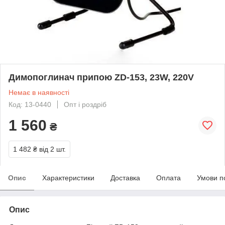
Димопоглинач припою ZD-153, 23W, 220V
Немає в наявності
Код: 13-0440
Опт і роздріб
1 560
₴
1 482 ₴
від 2 шт.
Опис
Характеристики
Доставка
Оплата
Умови п
Опис