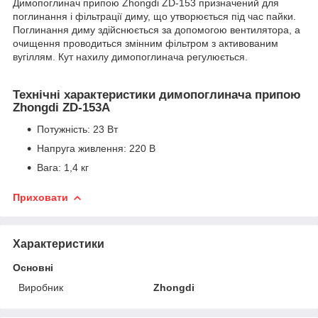
Димопоглинач припою Zhongdi ZD-153 призначений для
поглинання і фільтрації диму, що утворюється під час пайки.
Поглинання диму здійснюється за допомогою вентилятора, а
очищення проводиться змінним фільтром з активованим
вугіллям. Кут нахилу димопоглинача регулюється.
Технічні характеристики димопоглинача припою
Zhongdi ZD-153A
Потужність: 23 Вт
Напруга живлення: 220 В
Вага: 1,4 кг
Приховати
Характеристики
Основні
Виробник
Zhongdi