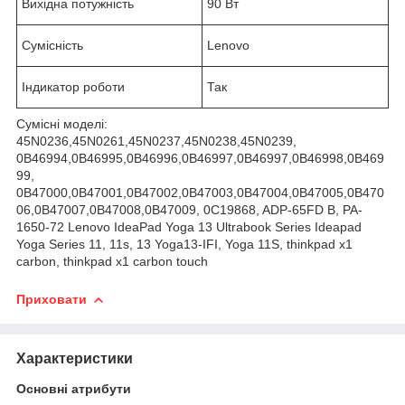
Вихідна потужність
90 Вт
Сумісність
Lenovo
Індикатор роботи
Так
Сумісні моделі:
45N0236,45N0261,45N0237,45N0238,45N0239,
0B46994,0B46995,0B46996,0B46997,0B46997,0B46998,0B469
99,
0B47000,0B47001,0B47002,0B47003,0B47004,0B47005,0B470
06,0B47007,0B47008,0B47009, 0C19868, ADP-65FD B, PA-
1650-72 Lenovo IdeaPad Yoga 13 Ultrabook Series Ideapad
Yoga Series 11, 11s, 13 Yoga13-IFI, Yoga 11S, thinkpad x1
carbon, thinkpad x1 carbon touch
Приховати
Характеристики
Основні атрибути