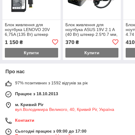
Блок живлення для
Блок живлення для
Блок
ноутбука LENOVO 20V
ноутбука ASUS 19V 2.1 A
ноу
6,75A (135 Вт) штекер
(40 Вт) штекер 2.5*0.7 мм,
4.74
FOR YOGA , довжина 0,9м
довжина 0,9 м + кабель
мм, 
1 150
370
410
₴
₴
+кабель живлення
живлення
кабе
Купити
Купити
Про нас
97% позитивних з 1592 відгуків за рік
Працює з 18.10.2013
м. Кривий Ріг
вул.Володимира Великого, 40, Кривий Ріг, Україна
Контакти
Сьогодні працює з 09:00 до 17:00