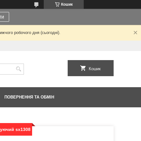
Кошик
ти
жчого робочого дня (сьогодні).
Кошик
ПОВЕРНЕННЯ ТА ОБМІН
уючий sx1308