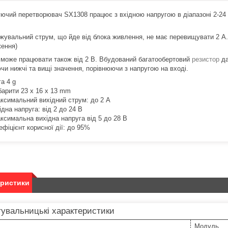
ючий перетворювач SX1308 працює з вхідною напругою в діапазоні 2-24 
жувальний струм, що йде від блока живлення, не має перевищувати 2 А
ення)
може працювати також від 2 В. Вбудований багатообертовий
резистор
да
чи нижчі та вищі значення, порівнюючи з напругою на вході.
га 4 g
барити 23 x 16 x 13 mm
ксимальний вихідний струм: до 2 А
ідна напруга: від 2 до 24 В
ксимальна вихідна напруга від 5 до 28 В
ефіцієнт корисної дії: до 95%
еристики
увальницькі характеристики
Модуль