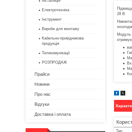
Інсталяція
Підвищу
Електротехніка
28 В.
Інструмент
Наванта
охолодж
Вироби для монтажу
Модуль 
Кабельно-провідникова
отримую
продукція
ва
Га
Телекомунікації
Ма
РОЗПРОДАЖ
Вх
Ма
Ко
Прайси
Новини
Про нас
Відгуки
Характ
Доставка і оплата
Корист
Тип