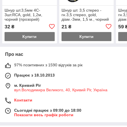
Шнур шт.3,5мм 4C-
Шнур шт. 3,5 стерео -
Шнур
3шт.RCA, gold, 1,2м,
гн.3,5 стерео, gold,
гн.3
чорний (прозорий)
діам.-3мм, 1,5 м., чорний
діам
чорн
32
21
59
₴
₴
Купити
Купити
Про нас
97% позитивних з 1590 відгуків за рік
Працює з 18.10.2013
м. Кривий Ріг
вул.Володимира Великого, 40, Кривий Ріг, Україна
Контакти
Сьогодні працює з 09:00 до 18:00
Показати весь графік роботи