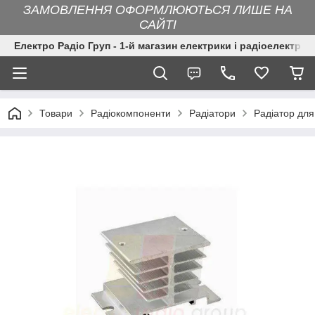
ЗАМОВЛЕННЯ ОФОРМЛЮЮТЬСЯ ЛИШЕ НА
САЙТІ
Електро Радіо Груп - 1-й магазин електрики і радіоелектрон
Товари
Радіокомпоненти
Радіатори
Радіатор для