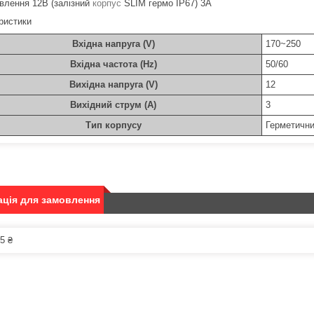
влення 12В (залізний
корпус
SLIM гермо IP67) 3А
ристики
Вхідна напруга (V)
170~250
Вхідна частота (Hz)
50/60
Вихідна напруга (V)
12
Вихідний струм (A)
3
Тип корпусу
Герметични
ція для замовлення
5 ₴