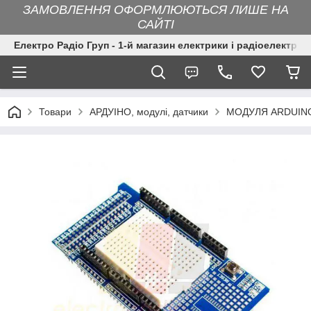
ЗАМОВЛЕННЯ ОФОРМЛЮЮТЬСЯ ЛИШЕ НА
САЙТІ
Електро Радіо Груп - 1-й магазин електрики і радіоелектрон
Товари
АРДУІНО, модулі, датчики
МОДУЛЯ ARDUINO