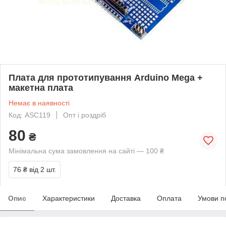
Плата для прототипування Arduino Mega +
макетна плата
Немає в наявності
Код: ASC119
Опт і роздріб
80
₴
Мінімальна сума замовлення на сайті — 100 ₴
76 ₴
від 2 шт.
Опис
Характеристики
Доставка
Оплата
Умови п