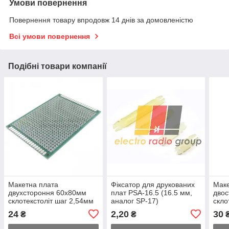
Умови повернення
Повернення товару впродовж 14 днів за домовленістю
Всі умови повернення
Подібні товари компанії
Макетна плата
Фіксатор для друкованих
Маке
двухстороння 60х80мм
плат PSA-16.5 (16.5 мм,
дво
склотекстоліт шаг 2,54мм
аналог SP-17)
скло
24
2,20
30
₴
₴