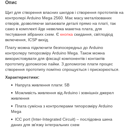
Опис
Щит для створення власних шилдов і створення прототипів на
контролері Arduino Mega 2560. Має масу металізованих
отворів, дозволяючи запаювати деталі прямо на платі, так
само в комплекті йде невелика макетна плата, для
тестування зібраних схем. Є
кнопка
скидання, світлодіод
включення, ICSP вихід.
Плату можна підключити безпосередньо до Arduino
контролеру типорозміру Arduino Mega. Також можна
використовувати для фіксації компонентів і контактів
прототипу допомогою пайки. З допомогою плати процес
створення прототипу помітно спрощується і прискорюється.
Характеристики:
Напруга живлення плати: 5В
Можливість живлення від Arduino і зовнішніх джерел
живлення
Плата сумісна з контролерами типорозміру Arduino
Mega
ICC port (Inter-Integrated Circuit) – послідовна шина
даних для зв'язку інтегральних схем