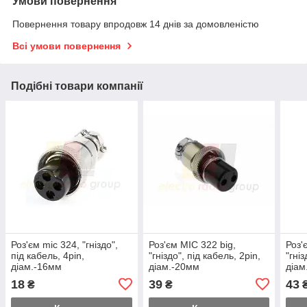
Умови повернення
Повернення товару впродовж 14 днів за домовленістю
Всі умови повернення
Подібні товари компанії
Роз'єм mic 324, "гніздо",
Роз'єм MIC 322 big,
Роз'
під кабель, 4pin,
"гніздо", під кабель, 2pin,
"гніз
діам.-16мм
діам.-20мм
діам
18
39
43
₴
₴