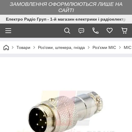
ЗАМОВЛЕННЯ ОФОРМЛЮЮТЬСЯ ЛИШЕ НА
САЙТІ
Електро Радіо Груп - 1-й магазин електрики і радіоелектрон
Товари
Роз'єми, штекера, гнізда
Роз'єми MIC
MIC