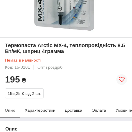
Термопаста Arctic MX-4, теплопровідність 8.5
Вт/мК, шприц 4грамма
Немає в наявності
Код: 15-0101
Опт і роздріб
195
₴
185,25 ₴
від 2 шт.
Опис
Характеристики
Доставка
Оплата
Умови п
Опис