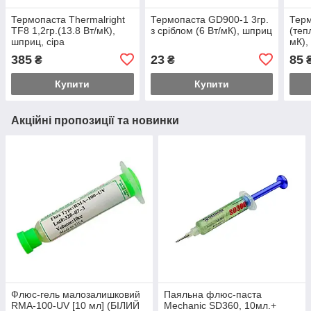
Термопаста Thermalright
Термопаста GD900-1 3гр.
Тер
TF8 1,2гр.(13.8 Вт/мК),
з сріблом (6 Вт/мК), шприц
(теп
шприц, сіра
мК),
385
23
85
₴
₴
Купити
Купити
Акційні пропозиції та новинки
Флюс-гель малозалишковий
Паяльна флюс-паста
RMA-100-UV [10 мл] (БІЛИЙ
Mechanic SD360, 10мл.+