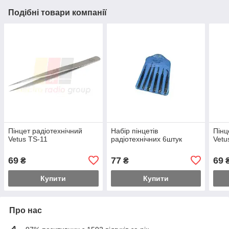
Подібні товари компанії
Пінцет радіотехнічний
Набір пінцетів
Пінц
Vetus TS-11
радіотехнічних 6штук
Vetu
69
77
69
₴
₴
Купити
Купити
Про нас