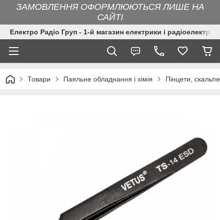
ЗАМОВЛЕННЯ ОФОРМЛЮЮТЬСЯ ЛИШЕ НА
САЙТІ
Електро Радіо Груп - 1-й магазин електрики і радіоелектрон
Товари
Паяльне обладнання і хімія
Пінцети, скальп