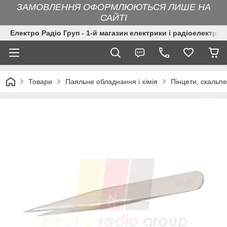
ЗАМОВЛЕННЯ ОФОРМЛЮЮТЬСЯ ЛИШЕ НА
САЙТІ
Електро Радіо Груп - 1-й магазин електрики і радіоелектрон
Товари
Паяльне обладнання і хімія
Пінцети, скальп