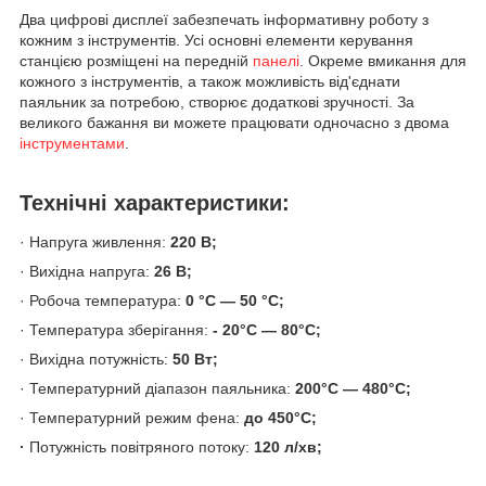
Два цифрові дисплеї забезпечать інформативну роботу з
кожним з інструментів. Усі основні елементи керування
станцією розміщені на передній
панелі
. Окреме вмикання для
кожного з інструментів, а також можливість від'єднати
паяльник за потребою, створює додаткові зручності. За
великого бажання ви можете працювати одночасно з двома
інструментами
.
Технічні характеристики:
· Напруга живлення:
220 В;
· Вихідна напруга:
26 В;
· Робоча температура:
0 °C — 50 °C;
· Температура зберігання:
- 20°С — 80°С;
· Вихідна потужність:
50 Вт;
· Температурний діапазон паяльника:
200°С — 480°С;
· Температурний режим фена:
до 450°С;
·
Потужність повітряного потоку:
120 л/хв;