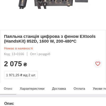
Паяльна станція цифрова з феном EXtools
(HandsKit) 852D, 1600 W, 200-480*C
Немає в наявності
Код: 13-0166
Опт і роздріб
2 075
₴
1 971,25 ₴
від 2 шт.
Опис
Характеристики
Доставка
Оплата
Умови п
Опис