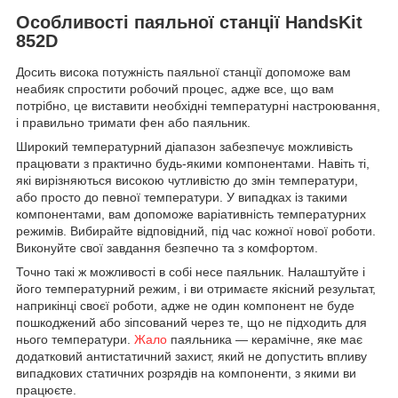
Особливості паяльної станції HandsKit
852D
Досить висока потужність паяльної станції допоможе вам
неабияк спростити робочий процес, адже все, що вам
потрібно, це виставити необхідні температурні настроювання,
і правильно тримати фен або паяльник.
Широкий температурний діапазон забезпечує можливість
працювати з практично будь-якими компонентами. Навіть ті,
які вирізняються високою чутливістю до змін температури,
або просто до певної температури. У випадках із такими
компонентами, вам допоможе варіативність температурних
режимів. Вибирайте відповідний, під час кожної нової роботи.
Виконуйте свої завдання безпечно та з комфортом.
Точно такі ж можливості в собі несе паяльник. Налаштуйте і
його температурний режим, і ви отримаєте якісний результат,
наприкінці своєї роботи, адже не один компонент не буде
пошкоджений або зіпсований через те, що не підходить для
нього температури.
Жало
паяльника — керамічне, яке має
додатковий антистатичний захист, який не допустить впливу
випадкових статичних розрядів на компоненти, з якими ви
працюєте.