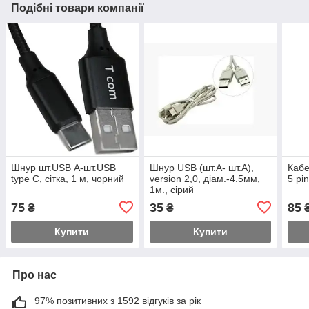
Подібні товари компанії
Шнур шт.USB А-шт.USB
Шнур USB (шт.A- шт.А),
Кабе
type C, сітка, 1 м, чорний
version 2,0, діам.-4.5мм,
5 pi
1м., сірий
75
35
85
₴
₴
Купити
Купити
Про нас
97% позитивних з 1592 відгуків за рік