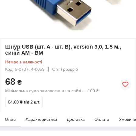
Шнур USB (шт. A - шт. В), version 3,0, 1.5 м.,
синій AM - BM
Немає в наявності
Код: 5-0737, 4-0059
Опт і роздріб
68
₴
Мінімальна сума замовлення на сайті — 100 ₴
64,60 ₴
від 2 шт.
Опис
Характеристики
Доставка
Оплата
Умови п