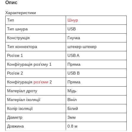
Опис
Характеристики
Тип
Шнур
Тип шнура
USB
Конструкція
Гнучка
Тип коннектора
штекер-штекер
Роз'єм 1
USB A
Конфігурація роз'єму 1
Пряма
Роз'єм 2
USB B
Конфігурація
роз'єми
2
Пряма
Матеріал дроту
Мідь
Матеріал ізоляції
Вініл
Колір ізоляції
Білий
Діаметр
3мм
Довжина
0.8 м