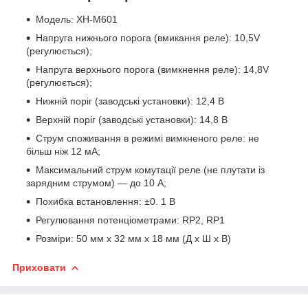
Модель: XH-M601
Напруга нижнього порога (вмикання реле): 10,5V
(регулюється);
Напруга верхнього порога (вимкнення реле): 14,8V
(регулюється);
Нижній поріг (заводські установки): 12,4 В
Верхній поріг (заводські установки): 14,8 В
Струм споживання в режимі вимкненого реле: не
більш ніж 12 мА;
Максимальний струм комутації реле (не плутати із
зарядним струмом) — до 10 А;
Похибка встановлення: ±0. 1 В
Регулювання потенціометрами: RP2, RP1
Розміри: 50 мм x 32 мм x 18 мм (Д x Ш х В)
Приховати