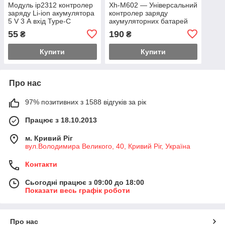
Модуль ip2312 контролер
Xh-M602 — Універсальний
заряду Li-ion акумулятора
контролер заряду
5 V 3 А вхід Type-C
акумуляторних батарей
3.7...120 В 10А з
55
190
₴
₴
індикатором
Купити
Купити
Про нас
97% позитивних з 1588 відгуків за рік
Працює з 18.10.2013
м. Кривий Ріг
вул.Володимира Великого, 40, Кривий Ріг, Україна
Контакти
Сьогодні працює з 09:00 до 18:00
Показати весь графік роботи
Про нас