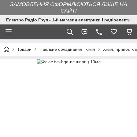
ЗАМОВЛЕННЯ ОФОРМЛЮЮТЬСЯ ЛИШЕ НА
САЙТІ
Електро Радіо Груп - 1-й магазин електрики і радіоелектрон
Товари
Паяльне обладнання і хімія
Хімія, припої, кл