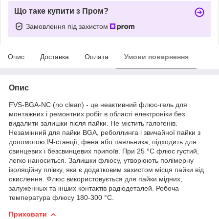
Що таке купити з Пром?
Замовлення під захистом
Опис
Доставка
Оплата
Умови повернення
Опис
FVS-BGA-NC (no clean) - це неактивний флюс-гель для
монтажних і ремонтних робіт в області електроніки без
видалити залишки після пайки. Не містить галогенів.
Незамінний для пайки BGA, реболлинга і звичайної пайки з
допомогою ІЧ-станції, фена або паяльника, підходить для
свинцевих і безсвинцевих припоїв. При 25 °C флюс густий,
легко наноситься. Залишки флюсу, утворюють полімерну
ізоляційну плівку, яка є додатковим захистом місця пайки від
окислення. Флюс використовується для пайки мідних,
залуженных та інших контактів радіодеталей. Робоча
температура флюсу 180-300 °C.
Приховати