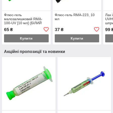
Флюс-гель
Флюс-гель RMA-223, 10
Лак 
малозалишковий RMA-
мл
UVH9
100-UV [10 мл] (БІЛИЙ
шпри
RMA-223)
65
37
99
₴
₴
Купити
Купити
Акційні пропозиції та новинки