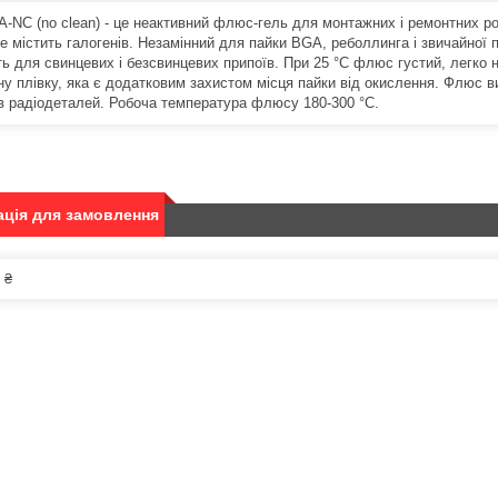
-NC (no clean) - це неактивний флюс-гель для монтажних і ремонтних роб
е містить галогенів. Незамінний для пайки BGA, реболлинга і звичайної 
ть для свинцевих і безсвинцевих припоїв. При 25 °C флюс густий, легк
йну плівку, яка є додатковим захистом місця пайки від окислення. Флюс 
ів радіодеталей. Робоча температура флюсу 180-300 °C.
ція для замовлення
 ₴