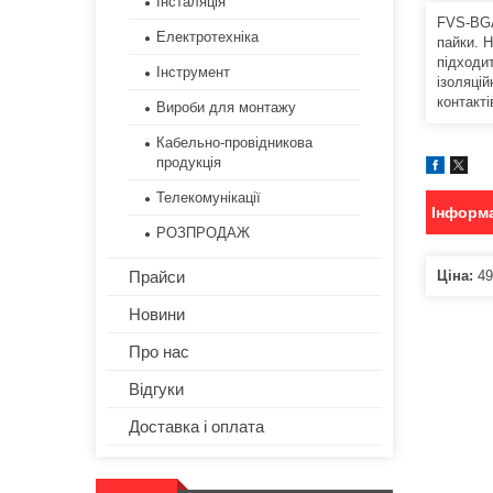
Інсталяція
FVS-BGA
Електротехніка
пайки. Н
підходи
Інструмент
ізоляці
контакт
Вироби для монтажу
Кабельно-провідникова
продукція
Телекомунікації
Інформа
РОЗПРОДАЖ
Ціна:
49
Прайси
Новини
Про нас
Відгуки
Доставка і оплата