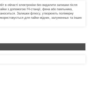
іт в області електроніки без видалити залишки після
пайки з допомогою ІЧ-станції, фена або паяльника,
о наноситься. Залишки флюсу, утворюють полімерну
використовується для пайки мідних, залуженных та інших