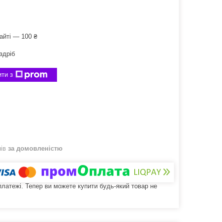
айті — 100 ₴
здріб
ти з
нів
за домовленістю
 платежі. Тепер ви можете купити будь-який товар не