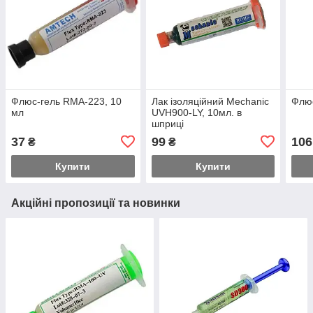
Флюс-гель RMA-223, 10
Лак ізоляційний Mechanic
Флюс
мл
UVH900-LY, 10мл. в
шприці
37
99
106
₴
₴
Купити
Купити
Акційні пропозиції та новинки