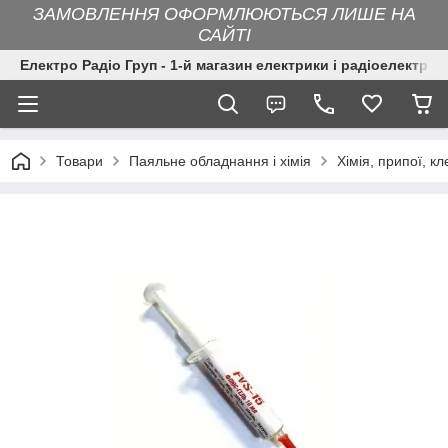
ЗАМОВЛЕННЯ ОФОРМЛЮЮТЬСЯ ЛИШЕ НА
САЙТІ
Електро Радіо Груп - 1-й магазин електрики і радіоелектрон
Товари
Паяльне обладнання і хімія
Хімія, припої, кл