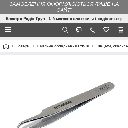
ЗАМОВЛЕННЯ ОФОРМЛЮЮТЬСЯ ЛИШЕ НА
САЙТІ
Електро Радіо Груп - 1-й магазин електрики і радіоелектрон
Товари
Паяльне обладнання і хімія
Пінцети, скальп