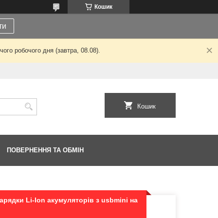
Кошик
ти
ого робочого дня (завтра, 08.08).
Кошик
ПОВЕРНЕННЯ ТА ОБМІН
рядки Li-Ion акумуляторів з usbmini на