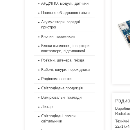
АРДУІНО, модулі, датчики
Паяльне обладнання і хімія
Акумулятори, зарядні
пристрої
Кнопки, перемикачі
Блоки живлення, інвертори,
контролери, підсилювачі
Роз'єми, штекера, гнізда
Кабелі, шнури. перехідники
Радіокомпоненти
Світлодіодна продукція
Вимірювальні прилади
Радио
Ліхтарі
Виробни
RadioLe
Світлодіодні лампи,
Технічні
світильники
22x17x4