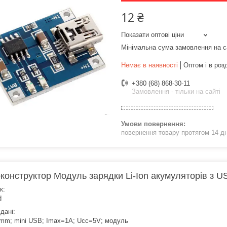
12 ₴
Показати оптові ціни
Мінімальна сума замовлення на с
Немає в наявності
Оптом і в роз
+380 (68) 868-30-11
Замовлення - тільки на сайті
повернення товару протягом 14 д
конструктор Модуль зарядки Li-Ion акумуляторів з 
к:
d
 дані:
mm; mini USB; Imax=1A; Ucc=5V; модуль