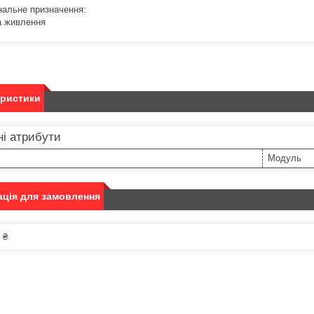
нальне призначення:
 живлення
еристики
і атрибути
Модуль
ція для замовлення
 ₴