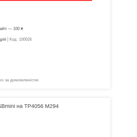
айті — 100 ₴
дріб
Код:
100026
нів
за домовленістю
USBmini на TP4056 M294