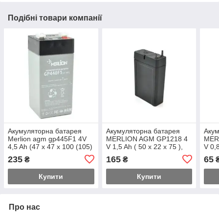
Подібні товари компанії
Акумуляторна батарея
Акумуляторна батарея
Акум
Merlion agm gp445F1 4V
MERLION AGM GP1218 4
MER
4,5 Ah (47 x 47 x 100 (105)
V 1,5 Ah ( 50 x 22 x 75 ),
V 0,8
клеми під пайку
клем
235
165
65
₴
₴
Купити
Купити
Про нас