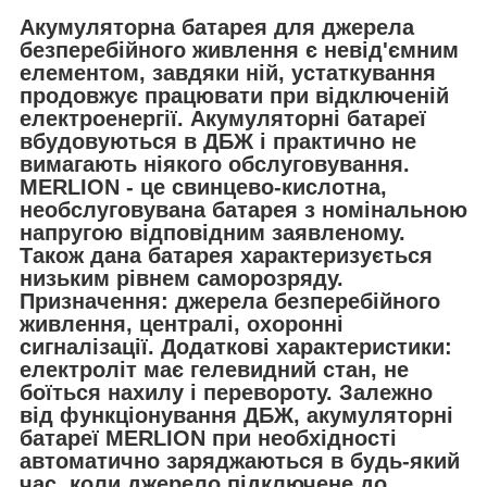
Акумуляторна батарея для джерела
безперебійного живлення є невід'ємним
елементом, завдяки ній, устаткування
продовжує працювати при відключеній
електроенергії. Акумуляторні батареї
вбудовуються в ДБЖ і практично не
вимагають ніякого обслуговування.
MERLION - це свинцево-кислотна,
необслуговувана батарея з номінальною
напругою відповідним заявленому.
Також дана батарея характеризується
низьким рівнем саморозряду.
Призначення: джерела безперебійного
живлення, централі, охоронні
сигналізації. Додаткові характеристики:
електроліт має гелевидний стан, не
боїться нахилу і перевороту. Залежно
від функціонування ДБЖ, акумуляторні
батареї MERLION при необхідності
автоматично заряджаються в будь-який
час, коли джерело підключене до