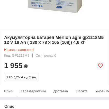
Акумуляторна батарея Merlion agm gp1218M5
12 V 18 Ah ( 180 x 78 x 165 (168)) 4,6 кг
Немає в наявності
Код: GP1218M5
Опт і роздріб
1 955
₴
1 857,25 ₴
від 2 шт.
Опис
Характеристики
Доставка
Оплата
Умови п
Опис