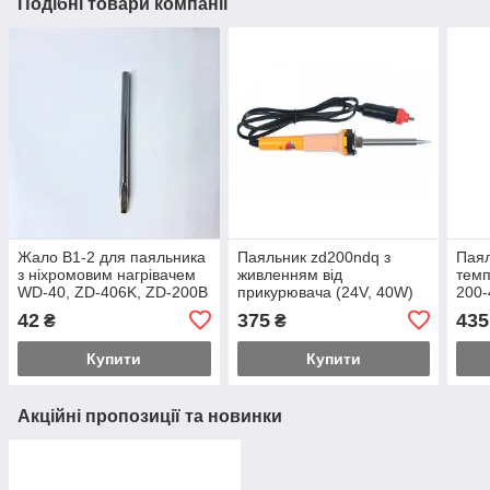
Подібні товари компанії
Жало B1-2 для паяльника
Паяльник zd200ndq з
Паял
з ніхромовим нагрівачем
живленням від
темп
WD-40, ZD-406K, ZD-200B
прикурювача (24V, 40W)
200-
(40W), ZD-60, ZD-60A, ZD-
42
375
435
₴
₴
7
Купити
Купити
Акційні пропозиції та новинки