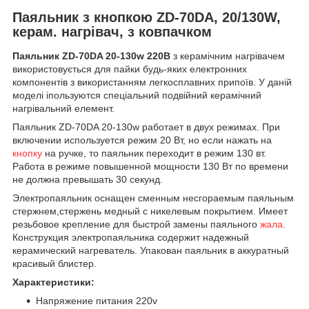
Паяльник з кнопкою ZD-70DA, 20/130W,
керам. нагрівач, з ковпачком
Паяльник ZD-70DA 20-130w 220В
з керамічним нагрівачем
використовується для пайки будь-яких електронних
компонентів з використанням легкосплавних припоїв. У даній
моделі іпользуются спеціальний подвійний керамічний
нагрівальний елемент.
Паяльник ZD-70DA 20-130w работает в двух режимах. При
включении используется режим 20 Вт, но если нажать на
кнопку
на ручке, то паяльник переходит в режим 130 вт.
Работа в режиме повышенной мощности 130 Вт по времени
не должна превышать 30 секунд.
Электропаяльник оснащен сменным несгораемым паяльным
стержнем,стержень медный с никелевым покрытием. Имеет
резьбовое крепление для быстрой замены паяльного
жала
.
Конструкция электропаяльника содержит надежный
керамический нагреватель. Упакован паяльник в аккуратный
красивый блистер.
Характеристики:
Напряжение питания 220v