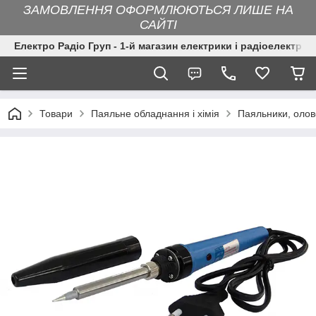
ЗАМОВЛЕННЯ ОФОРМЛЮЮТЬСЯ ЛИШЕ НА
САЙТІ
Електро Радіо Груп - 1-й магазин електрики і радіоелектрон
Товари
Паяльне обладнання і хімія
Паяльники, оло