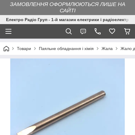
ЗАМОВЛЕННЯ ОФОРМЛЮЮТЬСЯ ЛИШЕ НА
САЙТІ
Електро Радіо Груп - 1-й магазин електрики і радіоелектрон
Товари
Паяльне обладнання і хімія
Жала
Жало д