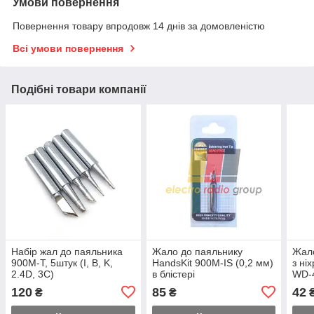
Умови повернення
Повернення товару впродовж 14 днів за домовленістю
Всі умови повернення
Подібні товари компанії
Набір жал до паяльника
Жало до паяльнику
Жало
900M-T, 5штук (I, B, K,
HandsKit 900M-IS (0,2 мм)
з ні
2.4D, 3C)
в блістері
WD-4
(40W
120
85
42
₴
₴
7