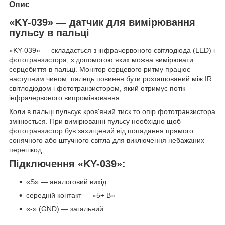
Опис
«KY-039» — датчик для вимірювання
пульсу в пальці
«KY-039» — складається з інфрачервоного світлодіода (LED) і
фототранзистора, з допомогою яких можна вимірювати
серцебиття в пальці. Монітор серцевого ритму працює
наступним чином: палець повинен бути розташований між IR
світлодіодом і фототранзистором, який отримує потік
інфрачервоного випромінювання.
Коли в пальці пульсує кров'яний тиск то опір фототранзистора
змінюється. При вимірюванні пульсу необхідно щоб
фототранзистор був захищений від попадання прямого
сонячного або штучного світла для виключення небажаних
перешкод.
Підключення «KY-039»:
«S» — аналоговий вихід
середній контакт — «5+ В»
«-» (GND) — загальний