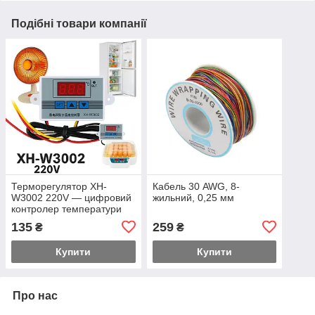
Подібні товари компанії
Терморегулятор XH-
Кабель 30 AWG, 8-
W3002 220V — цифровий
жильний, 0,25 мм
контролер температури
для інкубатора, акваріума,
135
259
₴
₴
обігрівача, систем
охолодження
Купити
Купити
Про нас