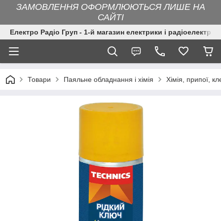
ЗАМОВЛЕННЯ ОФОРМЛЮЮТЬСЯ ЛИШЕ НА
САЙТІ
Електро Радіо Груп - 1-й магазин електрики і радіоелектрон
Товари
Паяльне обладнання і хімія
Хімія, припої, кл