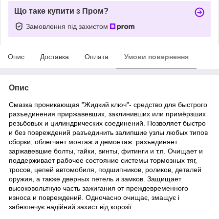
Що таке купити з Пром?
Замовлення під захистом
Опис
Доставка
Оплата
Умови повернення
Опис
Смазка проникающая "Жидкий ключ"- средство для быстрого
разъединения приржавевших, заклинивших или примёрзших
резьбовых и цилиндрических соединений. Позволяет быстро
и без повреждений разъединить залипшие узлы любых типов
сборки, облегчает монтаж и демонтаж: разъединяет
заржавевшие болты, гайки, винты, фитинги и т.п. Очищает и
поддерживает рабочее состояние системы тормозных тяг,
тросов, цепей автомобиля, подшипников, роликов, деталей
оружия, а также дверных петель и замков. Защищает
высоковольтную часть зажигания от преждевременного
износа и повреждений. Одночасно очищає, змащує і
забезпечує надійний захист від корозії.