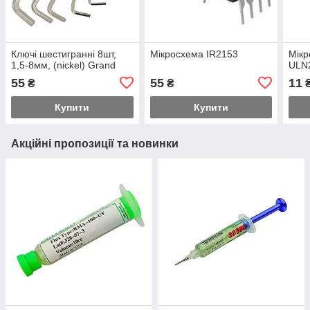
Ключі шестигранні 8шт,
Мікросхема IR2153
Мік
1,5-8мм, (nickel) Grand
ULN
55
55
11
₴
₴
Купити
Купити
Акційні пропозиції та новинки