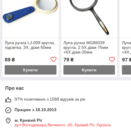
Лупа ручна LJ-009 кругла,
Лупа ручна MG86039
Луп
підсвітка, 3Х, діам-50мм
кругла, 2.5Х діам-75мм
круг
+6Х діам-20мм
+4Х 
89
79
97
₴
₴
Купити
Купити
Про нас
97% позитивних з 1588 відгуків за рік
Працює з 18.10.2013
м. Кривий Ріг
вул.Володимира Великого, 40, Кривий Ріг, Україна