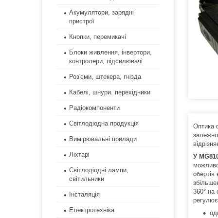
Акумулятори, зарядні
пристрої
Кнопки, перемикачі
Блоки живлення, інвертори,
контролери, підсилювачі
Роз'єми, штекера, гнізда
Кабелі, шнури. перехідники
Радіокомпоненти
Світлодіодна продукція
Оптика 
залежнос
Вимірювальні прилади
відрізня
Ліхтарі
У MG81
можливо
Світлодіодні лампи,
обертів 
світильники
збільше
360° на 
Інсталяція
регулює
Електротехніка
од