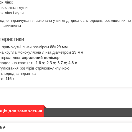
ох лінз;
нією лінз і лупи;
ох лінз і лупи.
іодне підсвічування виконана у вигляді двох світлодіодів, розміщених п
 вимикачем.
теристики
і прямокутні лінзи розміром
88×29 мм
на кругла монокулярна лінза діаметром
29 мм
теріал лінз:
акриловий полімер
ладальна кратність
1.8 х; 2.3 х; 3.7 х; 4.8 х
гулювання розмірів стрічкою-липучкою
ітлодіодна підсвітка
га:
115 г
ція для замовлення
5 ₴