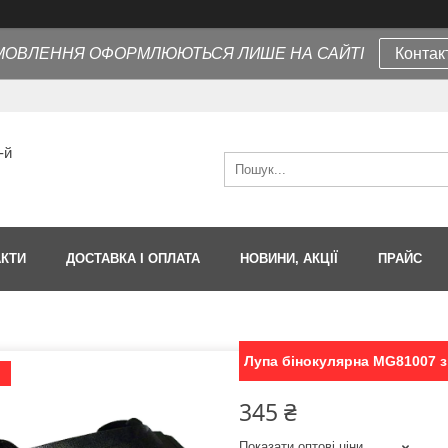
МОВЛЕННЯ ОФОРМЛЮЮТЬСЯ ЛИШЕ НА САЙТІ
Контак
-й
АКТИ
ДОСТАВКА І ОПЛАТА
НОВИНИ, АКЦІЇ
ПРАЙС
Лупа бінокулярна MG81007 з п
Я
345 ₴
Показати оптові ціни