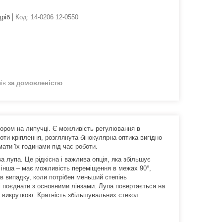
дріб
Код:
14-0206 12-0550
нів
за домовленістю
тором на липучці. Є можливість регулювання в
тоти кріплення, розглянута бінокулярна оптика вигідно
мати їх годинами під час роботи.
а лупа. Це рідкісна і важлива опція, яка збільшує
, інша – має можливість переміщення в межах 90°,
 в випадку, коли потрібен меньший степінь
і поєднати з основними лінзами. Лупа повертається на
ти викруткою. Кратність збільшувальних стекол