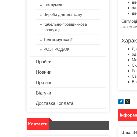
дв
Інструмент
од
дв
Вироби для монтажу
Світлод
Кабельно-провідникова
окремим
продукція
Телекомунікації
Харак
Дв
РОЗПРОДАЖ
од
Ма
Прайси
Ск
Ре
Новини
Св
Ва
Про нас
Відгуки
Доставка і оплата
Інформа
Контакти
Ціна:
34