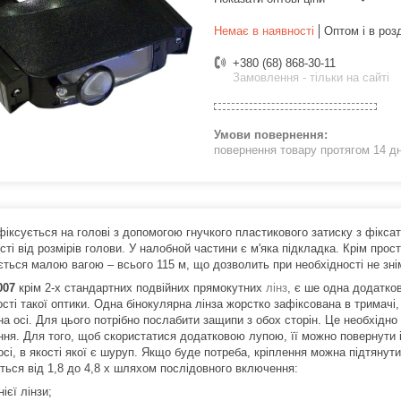
Немає в наявності
Оптом і в роз
+380 (68) 868-30-11
Замовлення - тільки на сайті
повернення товару протягом 14 д
фіксується на голові з допомогою гнучкого пластикового затиску з фікса
ті від розмірів голови. У налобной частини є м'яка підкладка. Крім прос
ється малою вагою – всього 115 м, що дозволить при необхідності не зні
007
крім 2-х стандартних подвійних прямокутних
лінз
, є ше одна додатков
сті такої оптики. Одна бінокулярна лінза жорстко зафіксована в тримачі
на осі. Для цього потрібно послабити защипи з обох сторін. Це необхідно
ння. Для того, щоб скористатися додатковою лупою, її можно повернути 
осі, в якості якої є шуруп. Якщо буде потреба, кріплення можна підтяну
ться від 1,8 до 4,8 х шляхом послідовного включення:
нієї лінзи;