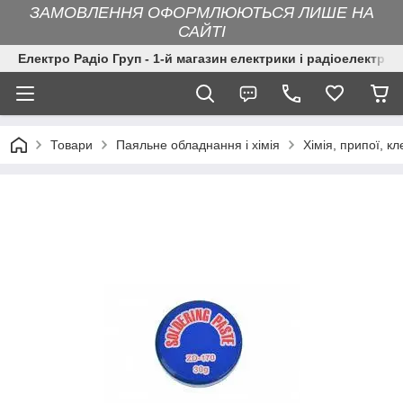
ЗАМОВЛЕННЯ ОФОРМЛЮЮТЬСЯ ЛИШЕ НА
САЙТІ
Електро Радіо Груп - 1-й магазин електрики і радіоелектрон
Товари
Паяльне обладнання і хімія
Хімія, припої, кл