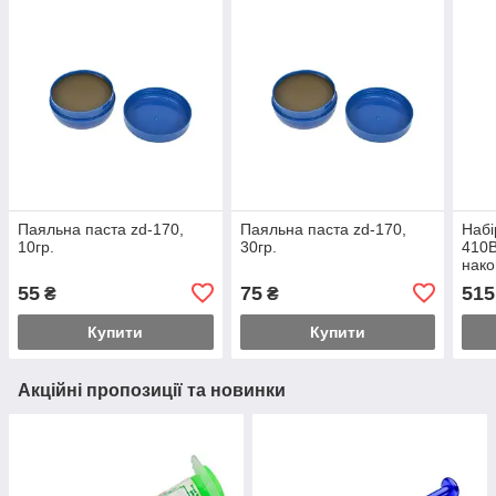
Паяльна паста zd-170,
Паяльна паста zd-170,
Набі
10гр.
30гр.
410B
нако
55
75
515
₴
₴
Купити
Купити
Акційні пропозиції та новинки