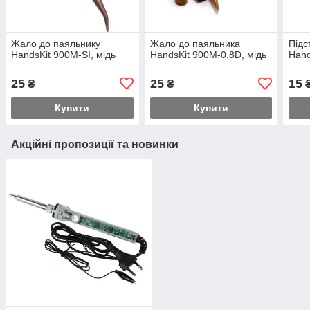
Жало до паяльнику
Жало до паяльника
Підс
HandsKit 900M-SI, мідь
HandsKit 900M-0.8D, мідь
Hahd
25
25
15
₴
₴
Купити
Купити
Акційні пропозиції та новинки