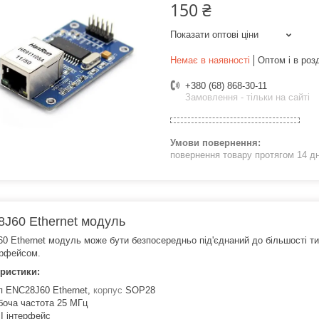
150 ₴
Показати оптові ціни
Немає в наявності
Оптом і в роз
+380 (68) 868-30-11
Замовлення - тільки на сайті
повернення товару протягом 14 д
J60 Ethernet модуль
0 Ethernet модуль може бути безпосередньо під'єднаний до більшості тип
ерфейсом.
ристики:
п ENC28J60 Ethernet,
корпус
SOP28
боча частота 25 МГц
I інтерфейс