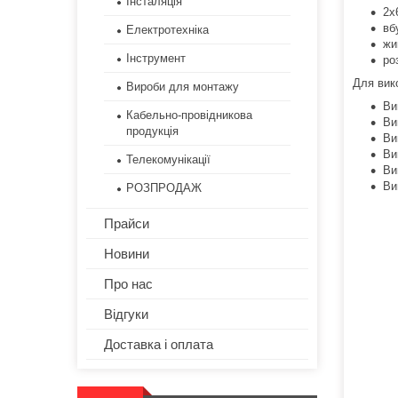
Інсталяція
2x
вб
Електротехніка
жи
Інструмент
ро
Для вико
Вироби для монтажу
Ви
Кабельно-провідникова
Ви
продукція
Ви
Ви
Телекомунікації
Ви
Ви
РОЗПРОДАЖ
Прайси
Новини
Про нас
Відгуки
Доставка і оплата