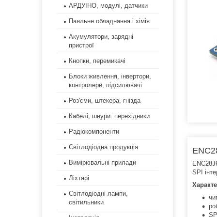
АРДУІНО, модулі, датчики
Паяльне обладнання і хімія
Акумулятори, зарядні
пристрої
Кнопки, перемикачі
Блоки живлення, інвертори,
контролери, підсилювачі
Роз'єми, штекера, гнізда
Кабелі, шнури. перехідники
Радіокомпоненти
Світлодіодна продукція
ENC28
Вимірювальні прилади
ENC28J6
SPI інт
Ліхтарі
Характе
Світлодіодні лампи,
чи
світильники
ро
SP