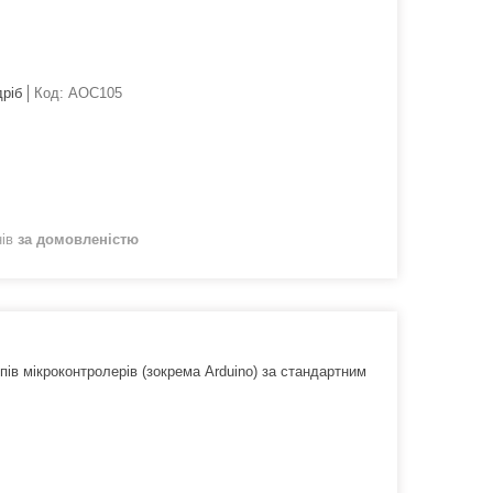
дріб
Код:
AOC105
нів
за домовленістю
ів мікроконтролерів (зокрема Arduino) за стандартним