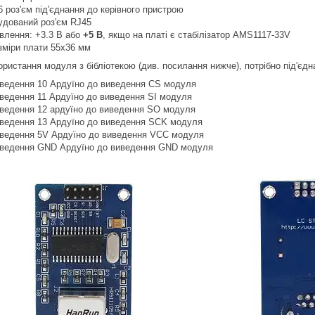
6 роз'єм під'єднання до керівного пристрою
удований роз'єм RJ45
влення: +3.3 В або
+5 В
, якщо на платі є стабілізатор AMS1117-33V
зміри плати 55x36 мм
ристання модуля з бібліотекою (див. посилання нижче), потрібно під'єдна
ведення 10 Ардуїно до виведення CS модуля
ведення 11 Ардуїно до виведення SI модуля
ведення 12 ардуїно до виведення SO модуля
ведення 13 Ардуїно до виведення SCK модуля
ведення 5V Ардуїно до виведення VCC модуля
ведення GND Ардуїно до виведення GND модуля