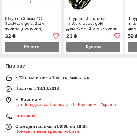
Шнур шт.3,5мм 4C-
Шнур шт. 3,5 стерео -
Шнур
3шт.RCA, gold, 1,2м,
гн.3,5 стерео, gold,
гн.3
чорний (прозорий)
діам.-3мм, 1,5 м., чорний
діам
чорн
32
21
59
₴
₴
Купити
Купити
Про нас
97% позитивних з 1598 відгуків за рік
Працює з 18.10.2013
м. Кривий Ріг
вул.Володимира Великого, 40, Кривий Ріг, Україна
Контакти
Сьогодні працює з 09:00 до 18:00
Показати весь графік роботи