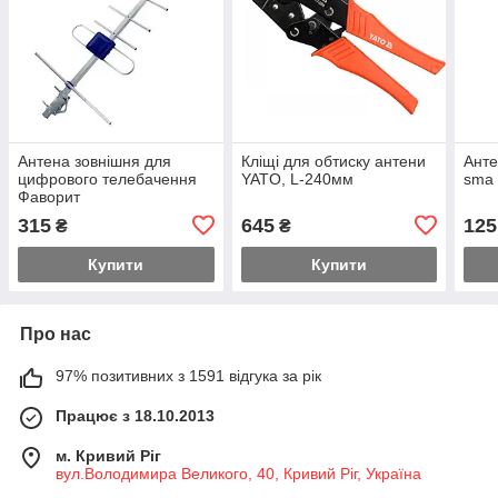
Антена зовнішня для
Кліщі для обтиску антени
Анте
цифрового телебачення
YATO, L-240мм
sma
Фаворит
315
645
125
₴
₴
Купити
Купити
Про нас
97% позитивних з 1591 відгука за рік
Працює з 18.10.2013
м. Кривий Ріг
вул.Володимира Великого, 40, Кривий Ріг, Україна