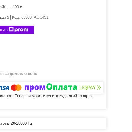
айті — 100 ₴
здріб
Код:
63303, AOC451
ти з
нів
за домовленістю
 платежі. Тепер ви можете купити будь-який товар не
стота: 20-20000 Гц