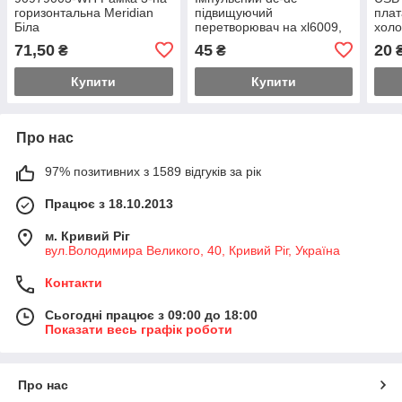
горизонтальна Meridian
підвищуючий
плат
Біла
перетворювач на xl6009,
холо
вх. 3-32В, вих. 5-35В,
71,50
45
20
₴
₴
Імакс.вх. 3А, ккд 94%
Купити
Купити
Про нас
97% позитивних з 1589 відгуків за рік
Працює з 18.10.2013
м. Кривий Ріг
вул.Володимира Великого, 40, Кривий Ріг, Україна
Контакти
Сьогодні працює з 09:00 до 18:00
Показати весь графік роботи
Про нас