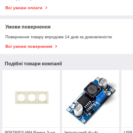
Всі умови оплати
Умови повернення
Повернення товару впродовж 14 днів за домовленістю
Всі умови повернення
Подібні товари компанії
90979003-WH Рамка 3-на
Імпульсний dc-dc
USB 