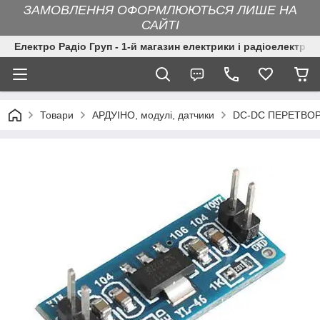
ЗАМОВЛЕННЯ ОФОРМЛЮЮТЬСЯ ЛИШЕ НА
САЙТІ
Електро Радіо Груп - 1-й магазин електрики і радіоелектрон
Товари
АРДУІНО, модулі, датчики
DC-DC ПЕРЕТВО