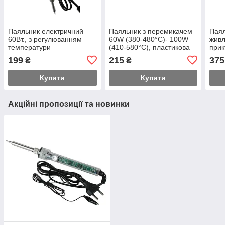
Паяльник електричний
Паяльник з перемикачем
Паял
60Вт., з регулюванням
60W (380-480°C)- 100W
живл
температури
(410-580°C), пластикова
прик
ручка
199
215
375
₴
₴
Купити
Купити
Акційні пропозиції та новинки