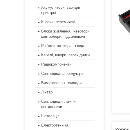
Акумулятори, зарядні
пристрої
Кнопки, перемикачі
Блоки живлення, інвертори,
контролери, підсилювачі
Роз'єми, штекера, гнізда
Кабелі, шнури. перехідники
Радіокомпоненти
Світлодіодна продукція
Вимірювальні прилади
Ліхтарі
Світлодіодні лампи,
світильники
Інсталяція
Електротехніка
Корпу