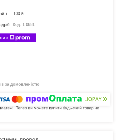
айті — 100 ₴
здріб
Код:
1-0981
ти з
нів
за домовленістю
 платежі. Тепер ви можете купити будь-який товар не
6х16мм, провод