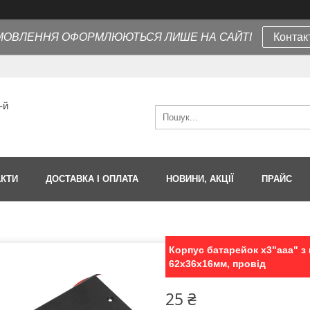
МОВЛЕННЯ ОФОРМЛЮЮТЬСЯ ЛИШЕ НА САЙТІ
Контак
-й
АКТИ
ДОСТАВКА І ОПЛАТА
НОВИНИ, АКЦІЇ
ПРАЙС
Корпус батарейок x3"aaa" з
62х36х16мм, провід
25 ₴