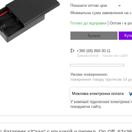
Показати оптові ціни
Мінімальна сума замовлення на с
Готово до відправки
Оптом і в ро
Купи
Купити
+380 (68) 868-30-11
Замовлення - тільки на сайті
повернення товару протягом 14 д
У компанії підключені електронні
покидаючи сайту.
с батареек x3"ааа" с крышкой и перекл. On-Off, 62x3