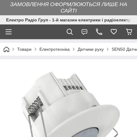
ЗАМОВЛЕННЯ ОФОРМЛЮЮТЬСЯ ЛИШЕ НА
САЙТІ
Електро Радіо Груп - 1-й магазин електрики і радіоелектрон
Товари
Електротехніка
Датчики руху
SEN50 Датчи