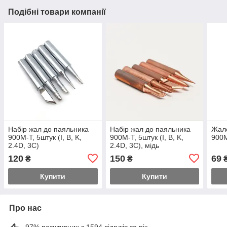
Подібні товари компанії
Набір жал до паяльника
Набір жал до паяльника
Жало
900M-T, 5штук (I, B, K,
900M-T, 5штук (I, B, K,
900M
2.4D, 3C)
2.4D, 3C), мідь
120
150
69
₴
₴
Купити
Купити
Про нас
97% позитивних з 1594 відгуків за рік