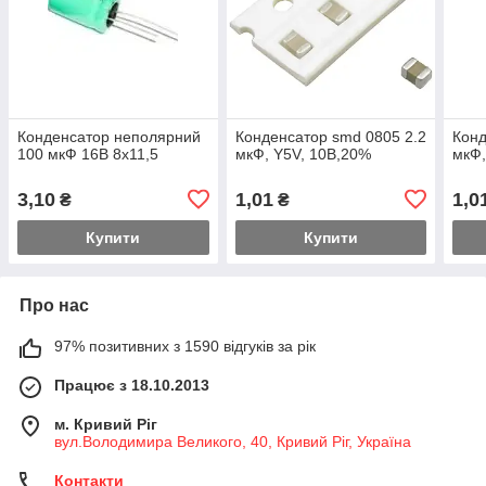
Конденсатор неполярний
Конденсатор smd 0805 2.2
Конд
100 мкФ 16В 8x11,5
мкФ, Y5V, 10В,20%
мкФ,
3,10
1,01
1,0
₴
₴
Купити
Купити
Про нас
97% позитивних з 1590 відгуків за рік
Працює з 18.10.2013
м. Кривий Ріг
вул.Володимира Великого, 40, Кривий Ріг, Україна
Контакти