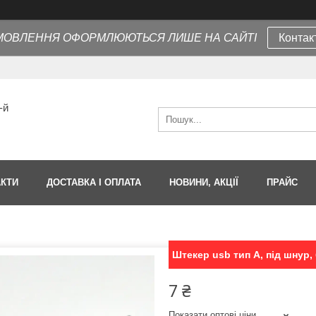
МОВЛЕННЯ ОФОРМЛЮЮТЬСЯ ЛИШЕ НА САЙТІ
Контак
-й
АКТИ
ДОСТАВКА І ОПЛАТА
НОВИНИ, АКЦІЇ
ПРАЙС
Штекер usb тип A, під шнур,
7 ₴
Показати оптові ціни