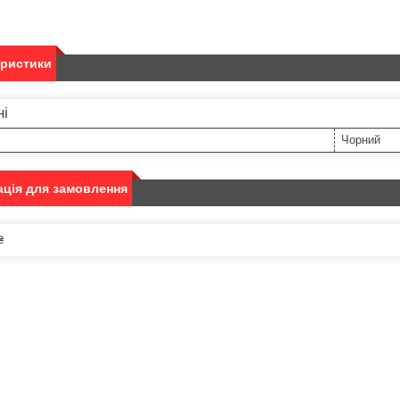
еристики
ні
Чорний
ція для замовлення
₴