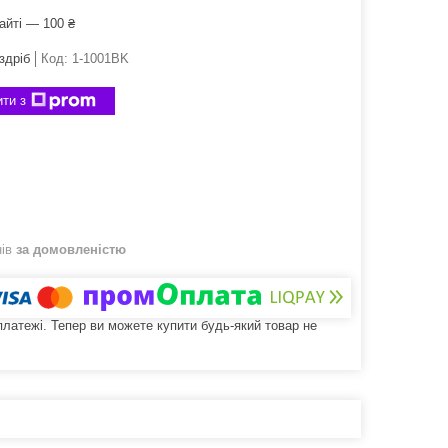
айті — 100 ₴
здріб
Код:
1-1001BK
ти з
нів
за домовленістю
 платежі. Тепер ви можете купити будь-який товар не