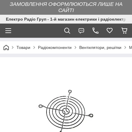
ЗАМОВЛЕННЯ ОФОРМЛЮЮТЬСЯ ЛИШЕ НА
САЙТІ
Електро Радіо Груп - 1-й магазин електрики і радіоелектрон
Товари
Радіокомпоненти
Вентилятори, решітки
М