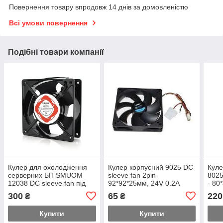
Повернення товару впродовж 14 днів за домовленістю
Всі умови повернення
Подібні товари компанії
Кулер для охолодження
Кулер корпусний 9025 DC
Куле
серверних БП SMUOM
sleeve fan 2pin-
8025
12038 DC sleeve fan під
92*92*25мм, 24V 0.2A
- 80
пайку-120*120*38мм,
300
65
220
₴
₴
220V, 2600об/хв
Купити
Купити