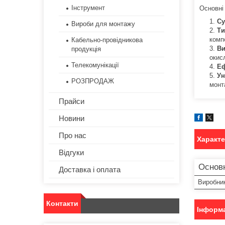
Інструмент
Основні
Су
Вироби для монтажу
Ти
комп
Кабельно-провідникова
Ви
продукція
окис
Телекомунікації
Еф
Ун
РОЗПРОДАЖ
монт
Прайси
Новини
Про нас
Характ
Відгуки
Основн
Доставка і оплата
Виробни
Контакти
Інформа