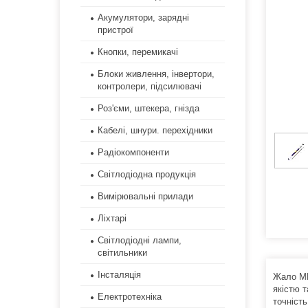
Акумулятори, зарядні
пристрої
Кнопки, перемикачі
Блоки живлення, інвертори,
контролери, підсилювачі
Роз'єми, штекера, гнізда
Кабелі, шнури. перехідники
Радіокомпоненти
Світлодіодна продукція
Вимірювальні прилади
Ліхтарі
Світлодіодні лампи,
світильники
Інсталяція
Жало ME
якістю 
Електротехніка
точність