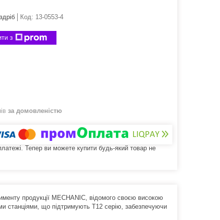
здріб
Код:
13-0553-4
ти з
нів
за домовленістю
 платежі. Тепер ви можете купити будь-який товар не
тименту продукції MECHANIC, відомого своєю високою
ми станціями, що підтримують T12 серію, забезпечуючи