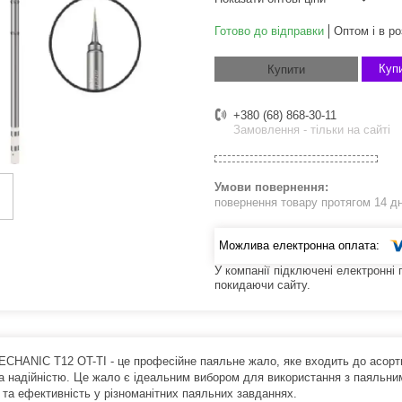
Готово до відправки
Оптом і в ро
Купи
Купити
+380 (68) 868-30-11
Замовлення - тільки на сайті
повернення товару протягом 14 д
У компанії підключені електронні
покидаючи сайту.
CHANIC T12 OT-TI - це професійне паяльне жало, яке входить до асор
та надійністю. Це жало є ідеальним вибором для використання з паяльни
 та ефективність у різноманітних паяльних завданнях.