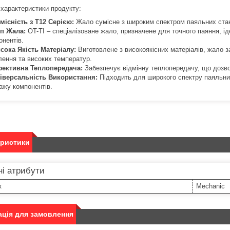
 характеристики продукту:
місність з T12 Серією:
Жало сумісне з широким спектром паяльних стан
п Жала:
OT-TI – спеціалізоване жало, призначене для точного паяння, і
онентів.
сока Якість Матеріалу:
Виготовлене з високоякісних матеріалів, жало з
лення та високих температур.
ективна Теплопередача:
Забезпечує відмінну теплопередачу, що дозво
іверсальність Використання:
Підходить для широкого спектру паяльних
ажу компонентів.
еристики
і атрибути
к
Mechanic
ція для замовлення