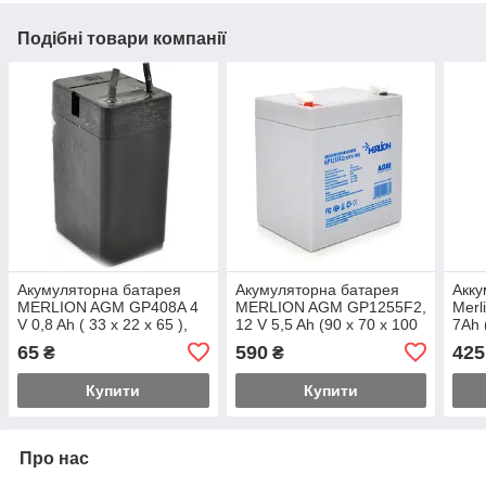
Подібні товари компанії
Акумуляторна батарея
Акумуляторна батарея
Акку
MERLION AGM GP408A 4
MERLION AGM GP1255F2,
Merl
V 0,8 Ah ( 33 x 22 x 65 ),
12 V 5,5 Ah (90 х 70 х 100
7Ah 
клеми під пайку
(105) )
65
590
425
₴
₴
Купити
Купити
Про нас