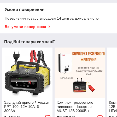
Умови повернення
Повернення товару впродовж 14 днів за домовленістю
Всі умови повернення
Подібні товари компанії
Зарядний пристрій Foxsur
Комплект резервного
Комп
FPT-100, 12V 10A, 6-
живлення - Інвертор
12В 
300Ah
MUST 12В 2000B +
LiFe
Акумулятор LiFePO4