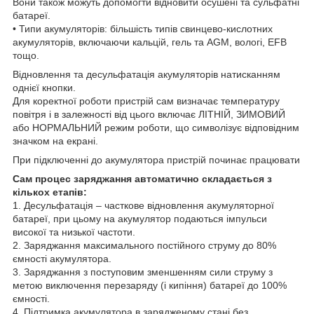
Вони також можуть допомогти відновити осушені та сульфатні
батареї.
• Типи акумуляторів: більшість типів свинцево-кислотних
акумуляторів, включаючи кальцій, гель та AGM, вологі, EFB
тощо.
Відновлення та десульфатація акумуляторів натисканням
однієї кнопки.
Для коректної роботи пристрій сам визначає температуру
повітря і в залежності від цього включає ЛІТНІЙ, ЗИМОВИЙ
або НОРМАЛЬНИЙ режим роботи, що символізує відповідним
значком на екрані.
При підключенні до акумулятора пристрій починає працювати
Сам процес заряджання автоматично складається з
кількох етапів:
1. Десульфатація – часткове відновлення акумуляторної
батареї, при цьому на акумулятор подаються імпульси
високої та низької частоти.
2. Заряджання максимального постійного струму до 80%
ємності акумулятора.
3. Заряджання з поступовим зменшенням сили струму з
метою виключення перезаряду (і кипіння) батареї до 100%
ємності.
4. Підтримка акумулятора в зарядженому стані без