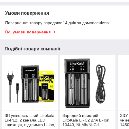
Умови повернення
Повернення товару впродовж 14 днів за домовленістю
Всі умови повернення
Подібні товари компанії
ЗП універсальний Liitokala
Зарядний пристрій
ЗЭУ L
Lii-PL2, 2 канала,LED
LiitoKala Lii-C2 для Li-Ion
унів
індикація, підтримка Li-ion,
10440, Ni-Mh/Ni-Cd
1450