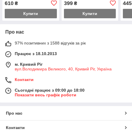
Ni-MH и Ni-Cd AA (R
універсальне, USB-C, 2
5V 2
610
399
445
₴
₴
канали
500
Купити
Купити
Про нас
97% позитивних з 1588 відгуків за рік
Працює з 18.10.2013
м. Кривий Ріг
вул.Володимира Великого, 40, Кривий Ріг, Україна
Контакти
Сьогодні працює з 09:00 до 18:00
Показати весь графік роботи
Про нас
Контакти