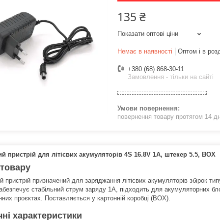
135 ₴
Показати оптові ціни
Немає в наявності
Оптом і в роз
+380 (68) 868-30-11
Замовлення - тільки на сайті
повернення товару протягом 14 д
й пристрій для літієвих акумуляторів 4S 16.8V 1A, штекер 5.5, BOX
 товару
й пристрій призначений для заряджання літієвих акумуляторів збірок ти
Забезпечує стабільний струм заряду 1A, підходить для акумуляторних бло
нних проєктах. Поставляється у картонній коробці (BOX).
чні характеристики