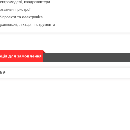
ектромоделі, квадрокоптери
ртативні пристрої
Y-проєкти та електроніка
дсилювачі, ліхтарі, інструменти
ція для замовлення
5 ₴