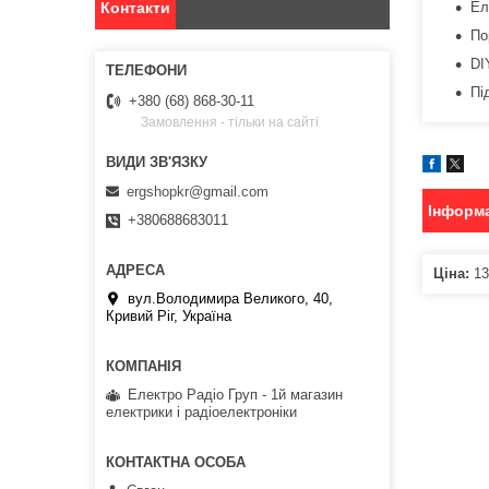
Ел
Контакти
По
DI
Пі
+380 (68) 868-30-11
Замовлення - тільки на сайті
ergshopkr@gmail.com
Інформа
+380688683011
Ціна:
13
вул.Володимира Великого, 40,
Кривий Ріг, Україна
Електро Радіо Груп - 1й магазин
електрики і радіоелектроніки