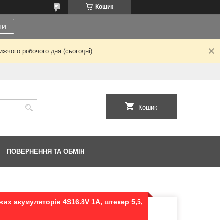
Кошик
ти
жчого робочого дня (сьогодні).
Кошик
ПОВЕРНЕННЯ ТА ОБМІН
вих акумуляторів 4S16.8V 1A, штекер 5,5,