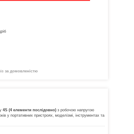
дріб
нів
за домовленістю
пу
4S (4 елементи послідовно)
з робочою напругою
ків у портативних пристроях, моделізмі, інструментах та