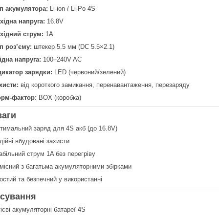
п акумулятора:
Li-ion / Li-Po 4S
хідна напруга:
16.8V
хідний струм:
1A
п роз’єму:
штекер 5.5 мм (DC 5.5×2.1)
ідна напруга:
100–240V AC
дикатор зарядки:
LED (червоний/зелений)
хисти:
від короткого замикання, перенавантаження, перезаряду
рм-фактор:
BOX (коробка)
ваги
тимальний заряд для 4S акб (до 16.8V)
дійні вбудовані захисти
абільний струм 1A без перегріву
місний з багатьма акумуляторними збірками
остий та безпечний у використанні
осування
тієві акумуляторні батареї 4S