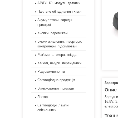
АРДУІНО, модулі, датчики
Паяльне обладнання і хімія
Акумулятори, зарядні
пристрої
Кнопки, перемикачі
Блоки живлення, інвертори,
контролери, підсилювачі
Роз'єми, штекера, гнізда
Кабелі, шнури. перехідники
Радіокомпоненти
Світлодіодна продукція
Зарядни
Вимірювальні прилади
Опис
Зарядни
Ліхтарі
16.8V. 
Світлодіодні лампи,
електро
світильники
Техні