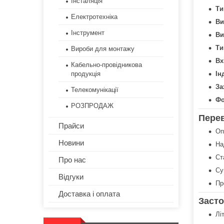
Інсталяція
Ти
Електротехніка
Ви
Інструмент
Ви
Ти
Вироби для монтажу
Вх
Кабельно-провідникова
продукція
Ін
За
Телекомунікації
Фо
РОЗПРОДАЖ
Пере
Прайси
Оп
Новини
На
Ст
Про нас
Су
Відгуки
Пр
Доставка і оплата
Заст
Лі